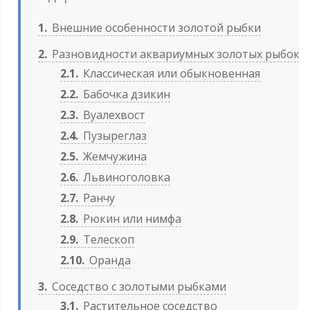
1
Внешние особенности золотой рыбки
2
Разновидности аквариумных золотых рыбок
2.1
Классическая или обыкновенная
2.2
Бабочка дзикин
2.3
Вуалехвост
2.4
Пузыреглаз
2.5
Жемчужина
2.6
Львиноголовка
2.7
Ранчу
2.8
Рюкин или нимфа
2.9
Телескоп
2.10
Оранда
3
Соседство с золотыми рыбками
3.1
Растительное соседство